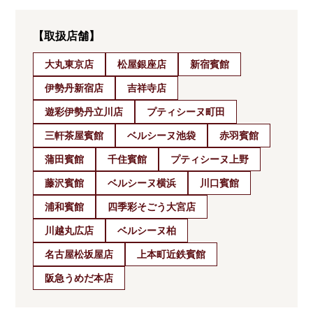
【取扱店舗】
大丸東京店
松屋銀座店
新宿賓館
伊勢丹新宿店
吉祥寺店
遊彩伊勢丹立川店
プティシーヌ町田
三軒茶屋賓館
ベルシーヌ池袋
赤羽賓館
蒲田賓館
千住賓館
プティシーヌ上野
藤沢賓館
ベルシーヌ横浜
川口賓館
浦和賓館
四季彩そごう大宮店
川越丸広店
ベルシーヌ柏
名古屋松坂屋店
上本町近鉄賓館
阪急うめだ本店