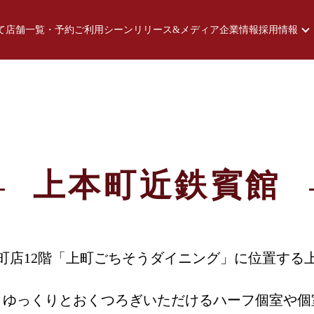
て
店舗一覧・予約
ご利用シーン
リリース&メディア
企業情報
採用情報
上本町近鉄賓館
町店12階「上町ごちそうダイニング」に位置する
、ゆっくりとおくつろぎいただけるハーフ個室や個