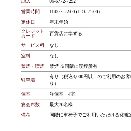
FAX
06-6772-7252
営業時間
11:00～22:00 (L.O. 21:00）
定休日
年末年始
クレジット
百貨店に準ずる
カード
サービス料
なし
室料
なし
禁煙・喫煙
禁煙 ※同階に喫煙所有
有り（税込3,000円以上のご利用のお
駐車場
り）
個室
洋個室 4室
宴会席数
最大70名様
備考
同階に車椅子でご利用いただける化粧